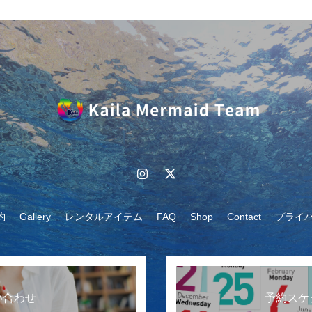
リ
エ
エ
ー
ー
シ
シ
ョ
ョ
ン
ン
が
が
あ
あ
り
約
Gallery
レンタルアイテム
FAQ
Shop
Contact
プライ
り
ま
ま
す。
す。
オ
い合わせ
予約スケ
オ