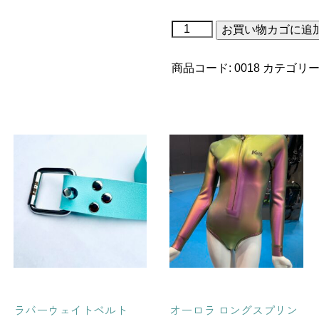
シ
お買い物カゴに追
ュ
ノ
ー
商品コード:
0018
カテゴリー
ケ
ル
個
ラバーウェイトベルト
オーロラ ロングスプリン