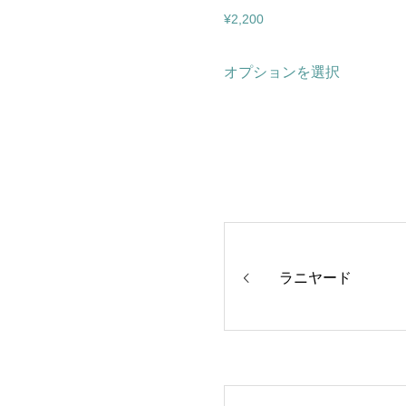
¥
2,200
こ
オプションを選択
の
商
品
に
は
複
ラニヤー
数
の
バ
リ