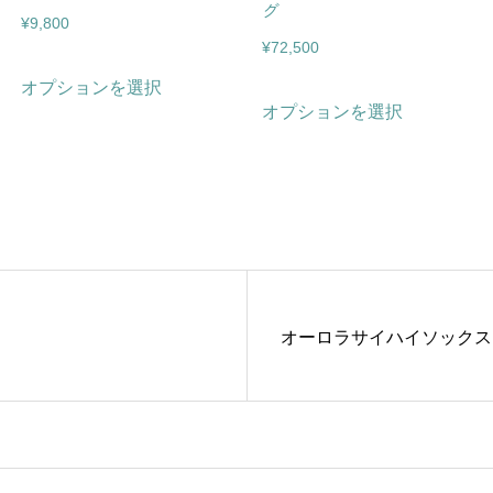
グ
¥
9,800
¥
72,500
こ
オプションを選択
こ
の
オプションを選択
の
商
商
品
品
に
に
は
は
複
ド
オーロラサイハイソックス
複
数
数
の
の
バ
バ
リ