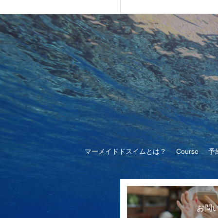
エ
ー
シ
ョ
ン
が
あ
り
マーメイドドスイムとは？
Course
予
ま
す。
オ
お問